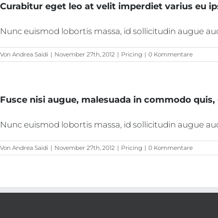
Zum
Curabitur eget leo at velit imperdiet varius eu i
Inhalt
springen
Nunc euismod lobortis massa, id sollicitudin augue auctor
Von
Andrea Saidi
|
November 27th, 2012
|
Pricing
|
0 Kommentare
Fusce nisi augue, malesuada in commodo quis, e
Nunc euismod lobortis massa, id sollicitudin augue auctor
Von
Andrea Saidi
|
November 27th, 2012
|
Pricing
|
0 Kommentare